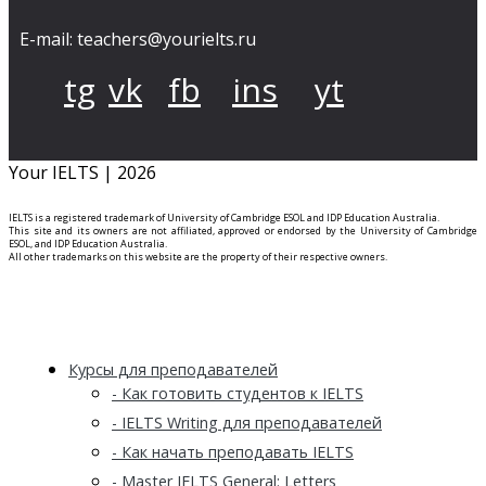
E-mail: teachers@yourielts.ru
tg
vk
fb
ins
yt
Your IELTS | 2026
IELTS is a registered trademark of University of Cambridge ESOL and IDP Education Australia.
This site and its owners are not affiliated, approved or endorsed by the University of Cambridge
ESOL, and IDP Education Australia.
All other trademarks on this website are the property of their respective owners.
Курсы для преподавателей
- Как готовить студентов к IELTS
- IELTS Writing для преподавателей
- Как начать преподавать IELTS
- Master IELTS General: Letters