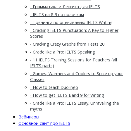
- Грамматика и Лексика для IELTS
- IELTS на 8-9 по полочкам
- Тренинги по оцениванию IELTS Writing
- Cracking IELTS Punctuation: A Key to Higher
Scores
- Cracking Crazy Graphs from Tests 20
- Grade like a Pro: IELTS Speaking
- 11 IELTS Training Sessions for Teachers (all
IELTS parts)
- Games, Warmers and Coolers to Spice up your
Classes
- How to teach Duolingo
- How to get IELTS Band 9 for Writing
- Grade like a Pro: IELTS Essay. Unravelling the
myths
Вебинары
Основной сайт про IELTS