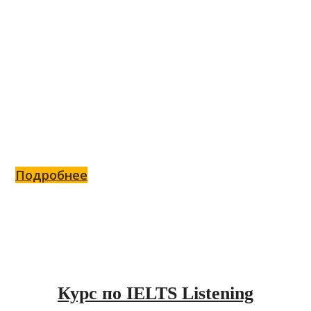
Гайд по пунктуации в IELTS
Writing
Всё о пунктуации в Writing
Подробнее
Курс по IELTS Listening