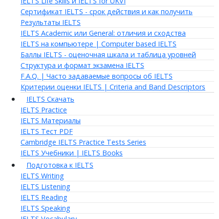
IELTS Life Skills и IELTS for UKVI
Сертификат IELTS - срок действия и как получить
Результаты IELTS
IELTS Academic или General: отличия и сходства
IELTS на компьютере | Computer based IELTS
Баллы IELTS - оценочная шкала и таблица уровней
Структура и формат экзамена IELTS
F.A.Q. | Часто задаваемые вопросы об IELTS
Критерии оценки IELTS | Criteria and Band Descriptors
IELTS Скачать
IELTS Practice
IELTS Материалы
IELTS Тест PDF
Cambridge IELTS Practice Tests Series
IELTS Учебники | IELTS Books
Подготовка к IELTS
IELTS Writing
IELTS Listening
IELTS Reading
IELTS Speaking
IELTS Vocabulary