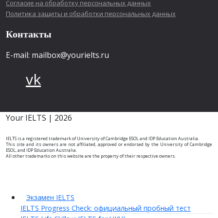
Согласие на обработку персональных данных
Политика защиты и обработки персональных данных
Контакты
E-mail: mailbox@yourielts.ru
vk
Your IELTS | 2026
IELTS is a registered trademark of University of Cambridge ESOL and IDP Education Australia.
This site and its owners are not affiliated, approved or endorsed by the University of Cambridge
ESOL, and IDP Education Australia.
All other trademarks on this website are the property of their respective owners.
Экзамен IELTS
IELTS Progress Check: официальный пробный тест