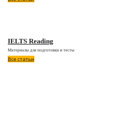
IELTS Reading
Материалы для подготовки и тесты
Все статьи
Курс по IELTS Writing Academic
Графики + Эссе
14 уроков / 7+ часов видео