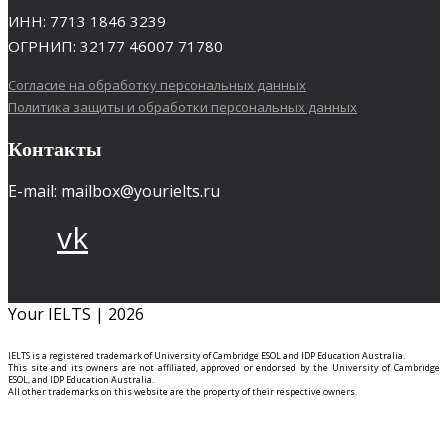
ИНН: 7713 1846 3239
ОГРНИП: 32177 46007 71780
Согласие на обработку персональных данных
Политика защиты и обработки персональных данных
Контакты
E-mail: mailbox@yourielts.ru
vk
Your IELTS | 2026
IELTS is a registered trademark of University of Cambridge ESOL and IDP Education Australia.
This site and its owners are not affiliated, approved or endorsed by the University of Cambridge
ESOL, and IDP Education Australia.
All other trademarks on this website are the property of their respective owners.