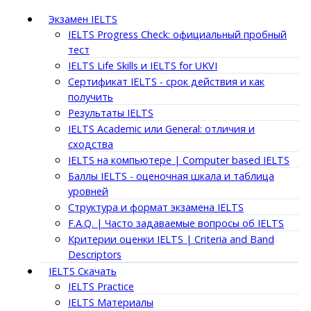
Экзамен IELTS
IELTS Progress Check: официальный пробный
тест
IELTS Life Skills и IELTS for UKVI
Сертификат IELTS - срок действия и как
получить
Результаты IELTS
IELTS Academic или General: отличия и
сходства
IELTS на компьютере | Computer based IELTS
Баллы IELTS - оценочная шкала и таблица
уровней
Структура и формат экзамена IELTS
F.A.Q. | Часто задаваемые вопросы об IELTS
Критерии оценки IELTS | Criteria and Band
Descriptors
IELTS Скачать
IELTS Practice
IELTS Материалы