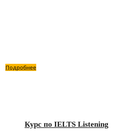
Гайд по пунктуации в IELTS
Writing
Всё о пунктуации в Writing
Подробнее
Курс по IELTS Listening