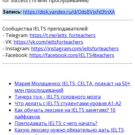
for Success (15 млн. прослушиваний)
Запись:
https://disk.yandex.ru/d/QdsBVjxFd3tnXA
Сообщества IELTS преподавателей:
- Telegram:
https://t.me/ielts_forteachers
- VK:
https://vk.com/ieltsforteachers
- Instagram:
https://instagram.com/ieltsforteachers
- Facebook:
https://facebook.com/IELTS4teachers
Мария Молашенко: IELTS, CELTA, подкаст на 50+
млн прослушиваний
Тичерз тo:к - IELTS головного мозга
Что делать с IELTS студентами уровня A1-A2
Как обучать лексике на IELTS занятиях? 10
лайфхаков
Преподавать IELTS: с чего начать?
Какую лексику нужно обязательно дать IELTS