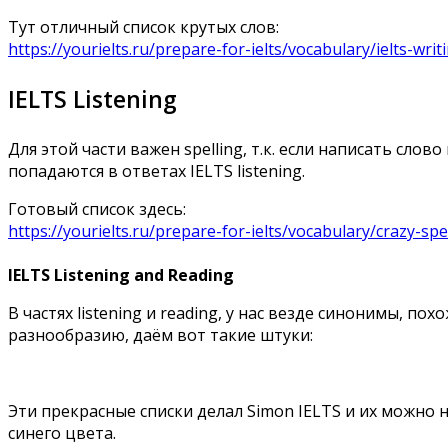
Тут отличный список крутых слов:
https://yourielts.ru/prepare-for-ielts/vocabulary/ielts-wri
IELTS Listening
Для этой части важен spelling, т.к. если написать сл
попадаются в ответах IELTS listening.
Готовый список здесь:
https://yourielts.ru/prepare-for-ielts/vocabulary/crazy-sp
IELTS Listening and Reading
В частях listening и reading, у нас везде синонимы, 
разнообразию, даём вот такие штуки:
Эти прекрасные списки делал Simon IELTS и их можно 
синего цвета.