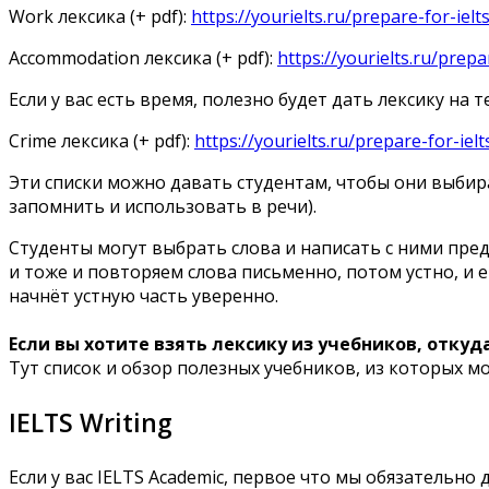
Work лексика (+ pdf):
https://yourielts.ru/prepare-for-ie
Accommodation лексика (+ pdf):
https://yourielts.ru/pre
Если у вас есть время, полезно будет дать лексику на те
Crime лексика (+ pdf):
https://yourielts.ru/prepare-for-ie
Эти списки можно давать студентам, чтобы они выбира
запомнить и использовать в речи).
Студенты могут выбрать слова и написать с ними предл
и тоже и повторяем слова письменно, потом устно, и е
начнёт устную часть уверенно.
Если вы хотите взять лексику из учебников, откуд
Тут список и обзор полезных учебников, из которых мо
IELTS Writing
Если у вас IELTS Academic, первое что мы обязательно да