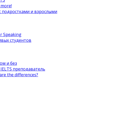
LTS
 more!
й с подростками и взрослыми
or Speaking
чивых студентов
ом и без
 IELTS преподаватель
re the differences?
Как готовить студентов к IELTS
глийского языка