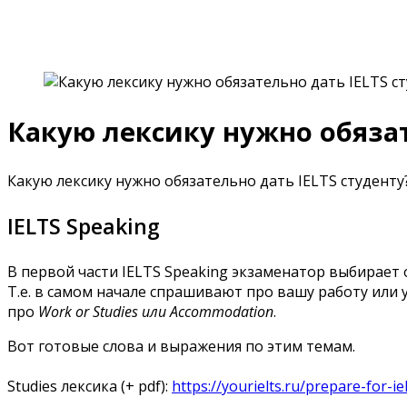
IELTS for Teachers
Какую лексику нужно обязат
Какую лексику нужно обязательно дать IELTS студенту
IELTS Speaking
В первой части IELTS Speaking экзаменатор выбирает о
Т.е. в самом начале спрашивают про вашу работу или 
про
Work or Studies или Accommodation
.
Вот готовые слова и выражения по этим темам.
Studies лексика (+ pdf):
https://yourielts.ru/prepare-for-i