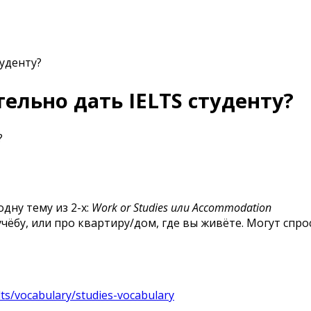
ельно дать IELTS студенту?
?
дну тему из 2-х:
Work or Studies или Accommodation
учёбу, или про квартиру/дом, где вы живёте. Могут спр
elts/vocabulary/studies-vocabulary