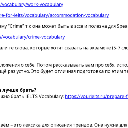
lts/vocabulary/work-vocabulary
pare-for-ielts/vocabulary/accommodation-vocabulary
му “Crime” т.к она может быть в эссе и полезна для Speak
lts/vocabulary/crime-vocabulary
ли те слова, которые хотят сказать на экзамене (5-7 с
ожения о себе. Потом рассказывать вам про себя, испол
щё раз устно. Это будет отличная подготовка по этим те
а лучше брать?
жно брать IELTS Vocabulary:
https://yourielts.ru/prepare-
ём – это лексика для описания трендов. Она нужна для line