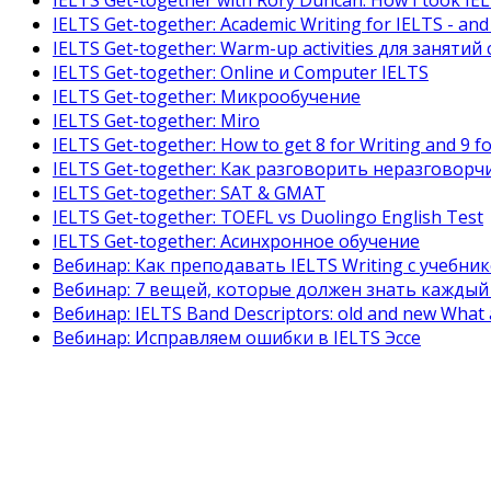
IELTS Get-together with Rory Duncan: How I took IE
IELTS Get-together: Academic Writing for IELTS - and
IELTS Get-together: Warm-up activities для заняти
IELTS Get-together: Online и Computer IELTS
IELTS Get-together: Микрообучение
IELTS Get-together: Miro
IELTS Get-together: How to get 8 for Writing and 9 f
IELTS Get-together: Как разговорить неразговор
IELTS Get-together: SAT & GMAT
IELTS Get-together: TOEFL vs Duolingo English Test
IELTS Get-together: Асинхронное обучение
Вебинар: Как преподавать IELTS Writing с учебник
Вебинар: 7 вещей, которые должен знать каждый
Вебинар: IELTS Band Descriptors: old and new What a
Вебинар: Исправляем ошибки в IELTS Эссе
Полный IELTS курс для преподавателей ан