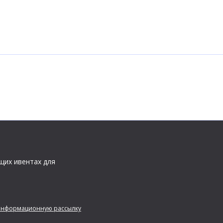
щих ивентах для
 информационную рассылку