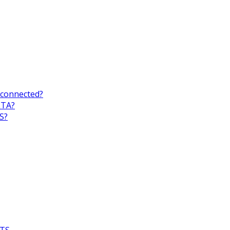
 connected?
LTA?
S?