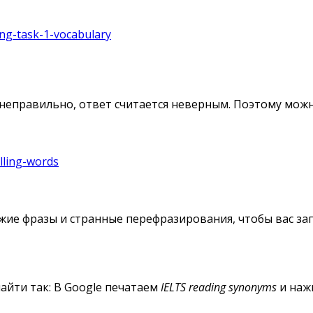
ting-task-1-vocabulary
ово неправильно, ответ считается неверным. Поэтому мож
elling-words
похожие фразы и странные перефразирования, чтобы вас з
найти так: В Google печатаем
IELTS reading synonyms
и наж