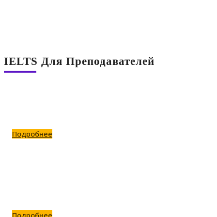
IELTS for Teachers
IELTS Для Преподавателей
Курсы
Тренинги для учителей
Подробнее
Вебинары
Встречи в Zoom
Подробнее