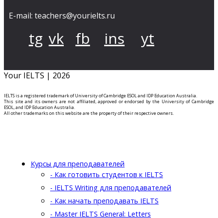
E-mail: teachers@yourielts.ru
tg
vk
fb
ins
yt
Your IELTS | 2026
IELTS is a registered trademark of University of Cambridge ESOL and IDP Education Australia.
This site and its owners are not affiliated, approved or endorsed by the University of Cambridge
ESOL, and IDP Education Australia.
All other trademarks on this website are the property of their respective owners.
Курсы для преподавателей
- Как готовить студентов к IELTS
- IELTS Writing для преподавателей
- Как начать преподавать IELTS
- Master IELTS General: Letters