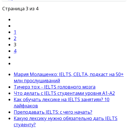
Страница 3 из 4
1
2
3
4
Мария Молашенко: IELTS, CELTA, подкаст на 50+
млн прослушиваний
Тичерз тo:к - IELTS головного мозга
Что делать с IELTS студентами уровня A1-A2
Как обучать лексике на IELTS занятиях? 10
лайфхаков
Преподавать IELTS: с чего начать?
Какую лексику нужно обязательно дать IELTS
студенту?